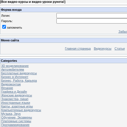
[
Все видео-курсы и видео-уроки рунета!
]
Форма входа
Логин:
Пароль:
запомнить
Забыл
Меню сайта
Главная страница
Видеокурсы
Статьи
Categories
3D моделирование
Автолюбителям
Бесплатные видеокурсы
Бизнес в Интернет
Бизнес, Работа, Карьера
Видеомонтаж
Вязание
Графика и Дизайн
Женские видеокурсы
Знакомства, пикап
Иностранные языки
Карты, азартные игры
Компьютерные видеокурсы
Музыка, Звук
Обучение, Экзамены
Платежные системы
Программирование