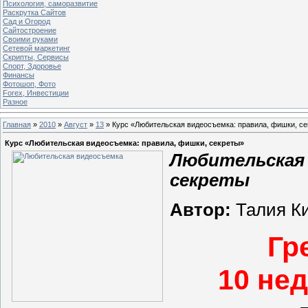
Психология, саморазвитие
Раскрутка Сайтов
Cад и Огород
Сайтостроение
Своими руками
Сетевой маркетинг
Скрипты, Сервисы
Спорт, Здоровье
Финансы
Фотошоп, Фото
Forex, Инвестиции
Разное
Главная
»
2010
»
Август
»
13
» Курс «Любительская видеосъемка: правила, фишки, с
Курс «Любительская видеосъемка: правила, фишки, секреты»
Любительская 
секреты
Автор:
Талия К
Гр
10 не