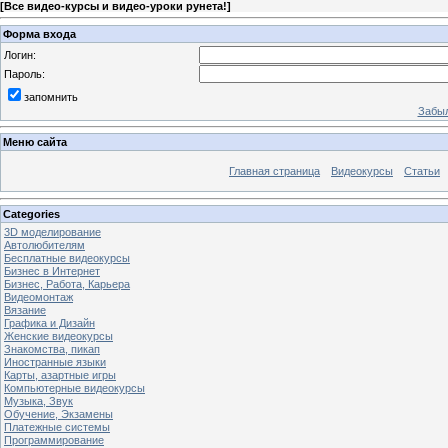
[
Все видео-курсы и видео-уроки рунета!
]
Форма входа
Логин:
Пароль:
запомнить
Забыл
Меню сайта
Главная страница
Видеокурсы
Статьи
Categories
3D моделирование
Автолюбителям
Бесплатные видеокурсы
Бизнес в Интернет
Бизнес, Работа, Карьера
Видеомонтаж
Вязание
Графика и Дизайн
Женские видеокурсы
Знакомства, пикап
Иностранные языки
Карты, азартные игры
Компьютерные видеокурсы
Музыка, Звук
Обучение, Экзамены
Платежные системы
Программирование