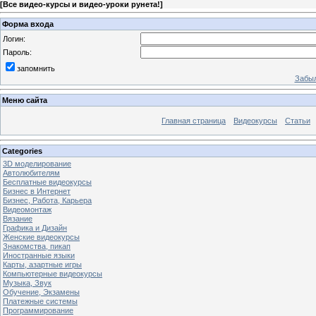
[
Все видео-курсы и видео-уроки рунета!
]
Форма входа
Логин:
Пароль:
запомнить
Забыл
Меню сайта
Главная страница
Видеокурсы
Статьи
Categories
3D моделирование
Автолюбителям
Бесплатные видеокурсы
Бизнес в Интернет
Бизнес, Работа, Карьера
Видеомонтаж
Вязание
Графика и Дизайн
Женские видеокурсы
Знакомства, пикап
Иностранные языки
Карты, азартные игры
Компьютерные видеокурсы
Музыка, Звук
Обучение, Экзамены
Платежные системы
Программирование