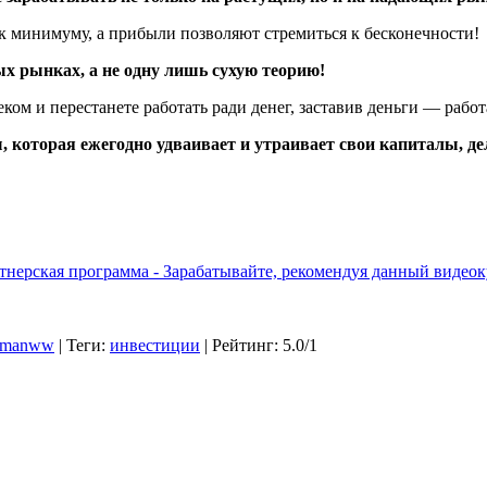
к минимуму, а прибыли позволяют стремиться к бесконечности!
х рынках, а не одну лишь сухую теорию!
м и перестанете работать ради денег, заставив деньги — работ
 которая ежегодно удваивает и утраивает свои капиталы, дел
тнерская программа - Зарабатывайте, рекомендуя данный видеок
omanww
|
Теги
:
инвестиции
|
Рейтинг
:
5.0
/
1