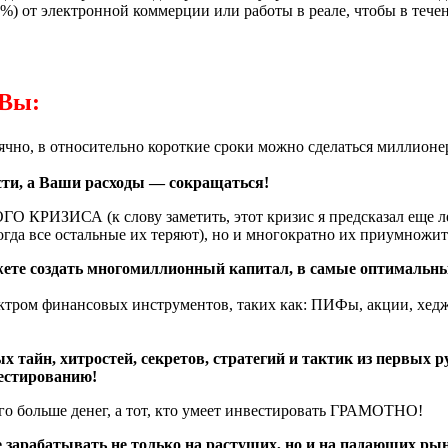
) от электронной коммерции или работы в реале, чтобы в течени
 Вы:
чно, в относительно короткие сроки можно сделаться миллионе
сти, а Ваши расходы — сокращаться!
ГО КРИЗИСА
(к слову заметить, этот кризис я предсказал еще 
гда все остальные их теряют), но и многократно их приумножит
ете создать многомиллионный капитал, в самые оптимальны
ктром финансовых инструментов, таких как: ПИФы, акции, хед
тайн, хитростей, секретов, стратегий и тактик из первых р
вестированию!
го больше денег, а тот, кто умеет инвестировать
ГРАМОТНО!
 зарабатывать не только на растущих, но и на падающих ры