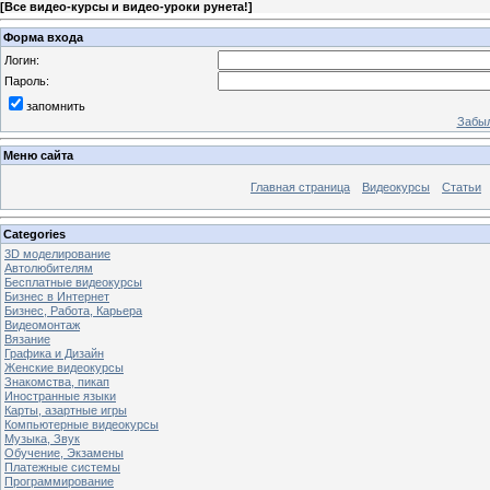
[
Все видео-курсы и видео-уроки рунета!
]
Форма входа
Логин:
Пароль:
запомнить
Забыл
Меню сайта
Главная страница
Видеокурсы
Статьи
Categories
3D моделирование
Автолюбителям
Бесплатные видеокурсы
Бизнес в Интернет
Бизнес, Работа, Карьера
Видеомонтаж
Вязание
Графика и Дизайн
Женские видеокурсы
Знакомства, пикап
Иностранные языки
Карты, азартные игры
Компьютерные видеокурсы
Музыка, Звук
Обучение, Экзамены
Платежные системы
Программирование