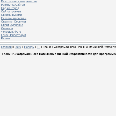
Психология, саморазвитие
Раскрутка Сайтов
Cад и Огород
Сайтостроение
Своими руками
Сетевой маркетинг
Скрипты, Сервисы
Спорт, Здоровье
Финансы
Фотошоп, Фото
Forex, Инвестиции
Разное
Главная
»
2010
»
Ноябрь
»
11
» Тренинг Экстремального Повышения Личной Эффекти
Тренинг Экстремального Повышения Личной Эффективности для Программис