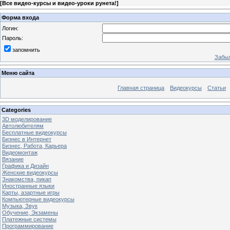
[
Все видео-курсы и видео-уроки рунета!
]
Форма входа
Логин:
Пароль:
запомнить
Забыл
Меню сайта
Главная страница
Видеокурсы
Статьи
Categories
3D моделирование
Автолюбителям
Бесплатные видеокурсы
Бизнес в Интернет
Бизнес, Работа, Карьера
Видеомонтаж
Вязание
Графика и Дизайн
Женские видеокурсы
Знакомства, пикап
Иностранные языки
Карты, азартные игры
Компьютерные видеокурсы
Музыка, Звук
Обучение, Экзамены
Платежные системы
Программирование