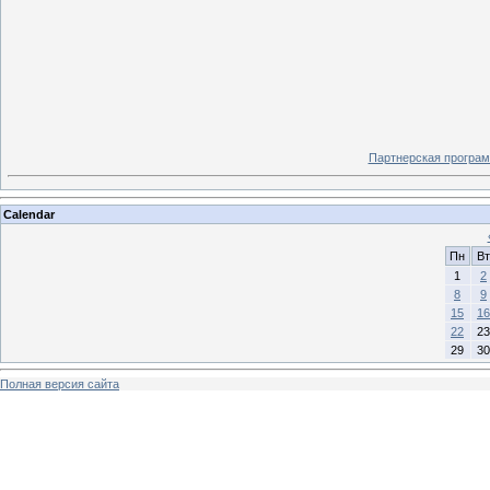
Партнерская програм
Calendar
Пн
Вт
1
2
8
9
15
16
22
23
29
30
Полная версия сайта