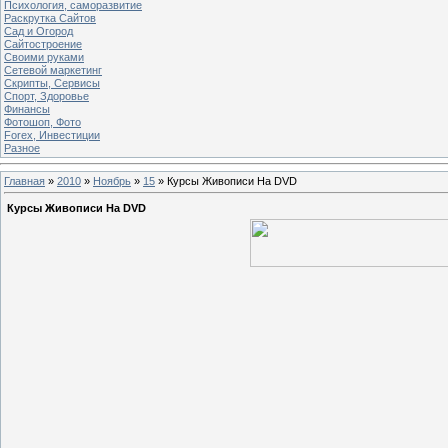
Психология, саморазвитие
Раскрутка Сайтов
Cад и Огород
Сайтостроение
Своими руками
Сетевой маркетинг
Скрипты, Сервисы
Спорт, Здоровье
Финансы
Фотошоп, Фото
Forex, Инвестиции
Разное
Главная
»
2010
»
Ноябрь
»
15
» Курсы Живописи На DVD
Курсы Живописи На DVD