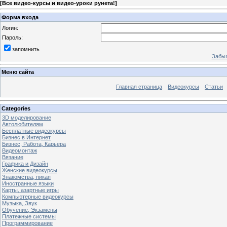
[
Все видео-курсы и видео-уроки рунета!
]
Форма входа
Логин:
Пароль:
запомнить
Забыл
Меню сайта
Главная страница
Видеокурсы
Статьи
Categories
3D моделирование
Автолюбителям
Бесплатные видеокурсы
Бизнес в Интернет
Бизнес, Работа, Карьера
Видеомонтаж
Вязание
Графика и Дизайн
Женские видеокурсы
Знакомства, пикап
Иностранные языки
Карты, азартные игры
Компьютерные видеокурсы
Музыка, Звук
Обучение, Экзамены
Платежные системы
Программирование