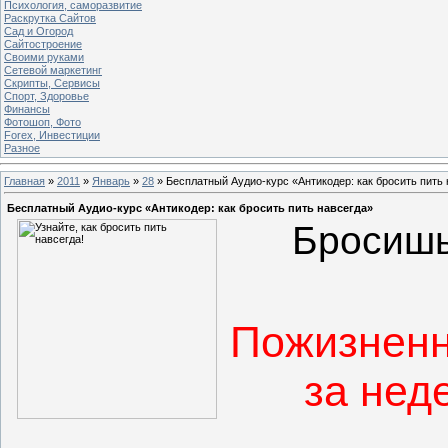
Психология, саморазвитие
Раскрутка Сайтов
Cад и Огород
Сайтостроение
Своими руками
Сетевой маркетинг
Скрипты, Сервисы
Спорт, Здоровье
Финансы
Фотошоп, Фото
Forex, Инвестиции
Разное
Главная
»
2011
»
Январь
»
28
» Бесплатный Аудио-курс «Антикодер: как бросить пить
Бесплатный Аудио-курс «Антикодер: как бросить пить навсегда»
Бросишь
Пожизненн
за нед