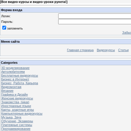
[
Все видео-курсы и видео-уроки рунета!
]
Форма входа
Логин:
Пароль:
запомнить
Забыл
Меню сайта
Главная страница
Видеокурсы
Статьи
Categories
3D моделирование
Автолюбителям
Бесплатные видеокурсы
Бизнес в Интернет
Бизнес, Работа, Карьера
Видеомонтаж
Вязание
Графика и Дизайн
Женские видеокурсы
Знакомства, пикап
Иностранные языки
Карты, азартные игры
Компьютерные видеокурсы
Музыка, Звук
Обучение, Экзамены
Платежные системы
Программирование