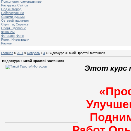
Психология, саморазвитие
Раскрутка Сайтов
Cад и Огород
Сайтостроение
Своими руками
Сетевой маркетинг
Скрипты, Сервисы
Спорт, Здоровье
Финансы
Фотошоп, Фото
Forex, Инвестиции
Разное
Главная
»
2011
»
Февраль
»
4
» Видеокурс «Такой Простой Фотошоп»
Видеокурс «Такой Простой Фотошоп»
Этот курс 
«Про
Улучше
Подним
Работ Оп