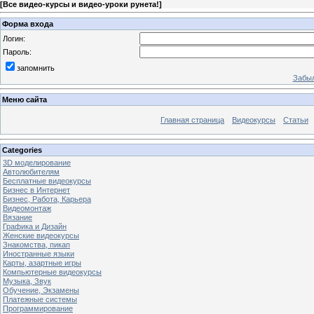
[
Все видео-курсы и видео-уроки рунета!
]
Форма входа
Логин:
Пароль:
запомнить
Забыл
Меню сайта
Главная страница
Видеокурсы
Статьи
Categories
3D моделирование
Автолюбителям
Бесплатные видеокурсы
Бизнес в Интернет
Бизнес, Работа, Карьера
Видеомонтаж
Вязание
Графика и Дизайн
Женские видеокурсы
Знакомства, пикап
Иностранные языки
Карты, азартные игры
Компьютерные видеокурсы
Музыка, Звук
Обучение, Экзамены
Платежные системы
Программирование