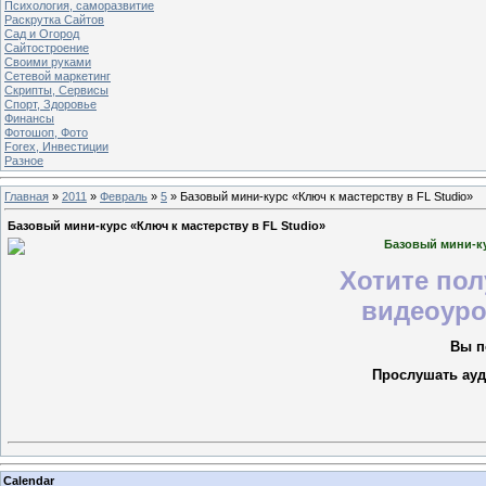
Психология, саморазвитие
Раскрутка Сайтов
Cад и Огород
Сайтостроение
Своими руками
Сетевой маркетинг
Скрипты, Сервисы
Спорт, Здоровье
Финансы
Фотошоп, Фото
Forex, Инвестиции
Разное
Главная
»
2011
»
Февраль
»
5
» Базовый мини-курс «Ключ к мастерству в FL Studio»
Базовый мини-курс «Ключ к мастерству в FL Studio»
Базовый мини-ку
Хотите по
видеоуро
Вы п
Прослушать ауд
Calendar