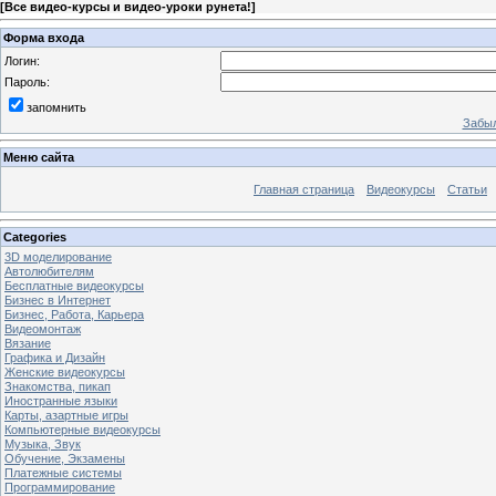
[
Все видео-курсы и видео-уроки рунета!
]
Форма входа
Логин:
Пароль:
запомнить
Забыл
Меню сайта
Главная страница
Видеокурсы
Статьи
Categories
3D моделирование
Автолюбителям
Бесплатные видеокурсы
Бизнес в Интернет
Бизнес, Работа, Карьера
Видеомонтаж
Вязание
Графика и Дизайн
Женские видеокурсы
Знакомства, пикап
Иностранные языки
Карты, азартные игры
Компьютерные видеокурсы
Музыка, Звук
Обучение, Экзамены
Платежные системы
Программирование