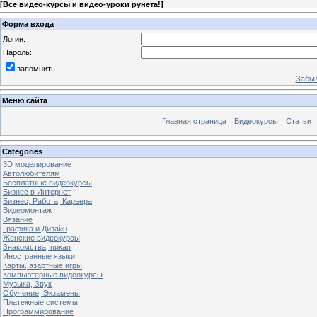
[
Все видео-курсы и видео-уроки рунета!
]
Форма входа
Логин:
Пароль:
запомнить
Забыл
Меню сайта
Главная страница
Видеокурсы
Статьи
Categories
3D моделирование
Автолюбителям
Бесплатные видеокурсы
Бизнес в Интернет
Бизнес, Работа, Карьера
Видеомонтаж
Вязание
Графика и Дизайн
Женские видеокурсы
Знакомства, пикап
Иностранные языки
Карты, азартные игры
Компьютерные видеокурсы
Музыка, Звук
Обучение, Экзамены
Платежные системы
Программирование