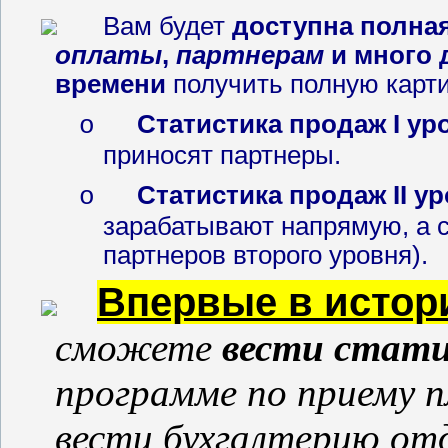
Вам будет
доступна полна
оплаты
,
партнерам
и много 
времени
получить полную карти
Статистика продаж
I
ур
o
приносят партнеры.
Статистика продаж
II
ур
o
зарабатывают напрямую, а 
партнеров второго уровня).
Впервые в истор
сможете
вести стати
программе по приему п
вести бухгалтерию от