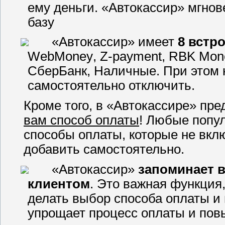
ему деньги. «Автокассир» мгнове
базу
«Автокассир» имеет
8 встр
WebMoney
,
Z
-
payment
,
RBK
Mon
СберБанк, Наличные. При этом
самостоятельно отключить.
Кроме того, в «Автокассире» пр
вам способ оплаты
! Любые попу
способы оплаты, которые не вкл
добавить самостоятельно.
«Автокассир»
запоминает 
клиентом
. Это важная функция,
делать выбор способа оплаты и 
упрощает процесс оплаты и пов