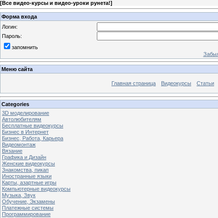
[
Все видео-курсы и видео-уроки рунета!
]
Форма входа
Логин:
Пароль:
запомнить
Забыл
Меню сайта
Главная страница
Видеокурсы
Статьи
Categories
3D моделирование
Автолюбителям
Бесплатные видеокурсы
Бизнес в Интернет
Бизнес, Работа, Карьера
Видеомонтаж
Вязание
Графика и Дизайн
Женские видеокурсы
Знакомства, пикап
Иностранные языки
Карты, азартные игры
Компьютерные видеокурсы
Музыка, Звук
Обучение, Экзамены
Платежные системы
Программирование