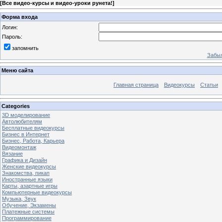
[
Все видео-курсы и видео-уроки рунета!
]
Форма входа
Логин:
Пароль:
запомнить
Забыл
Меню сайта
Главная страница
Видеокурсы
Статьи
Categories
3D моделирование
Автолюбителям
Бесплатные видеокурсы
Бизнес в Интернет
Бизнес, Работа, Карьера
Видеомонтаж
Вязание
Графика и Дизайн
Женские видеокурсы
Знакомства, пикап
Иностранные языки
Карты, азартные игры
Компьютерные видеокурсы
Музыка, Звук
Обучение, Экзамены
Платежные системы
Программирование