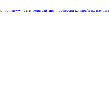
ил
:
romanww
|
Теги
:
копирайтинг
,
профессия копирайтер
,
научить