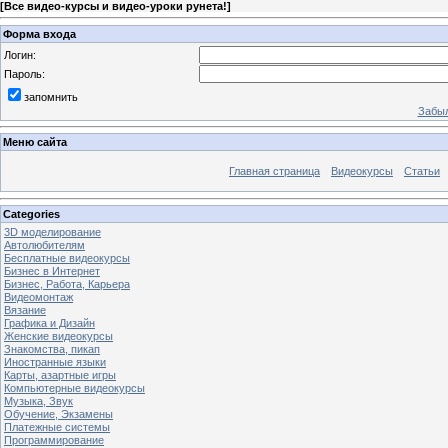
[
Все видео-курсы и видео-уроки рунета!
]
Форма входа
Логин:
Пароль:
запомнить
Забыл
Меню сайта
Главная страница
Видеокурсы
Статьи
Categories
3D моделирование
Автолюбителям
Бесплатные видеокурсы
Бизнес в Интернет
Бизнес, Работа, Карьера
Видеомонтаж
Вязание
Графика и Дизайн
Женские видеокурсы
Знакомства, пикап
Иностранные языки
Карты, азартные игры
Компьютерные видеокурсы
Музыка, Звук
Обучение, Экзамены
Платежные системы
Программирование