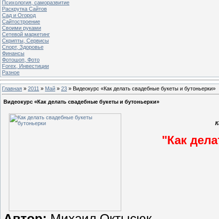
Психология, саморазвитие
Раскрутка Сайтов
Cад и Огород
Сайтостроение
Своими руками
Сетевой маркетинг
Скрипты, Сервисы
Спорт, Здоровье
Финансы
Фотошоп, Фото
Forex, Инвестиции
Разное
Главная
»
2011
»
Май
»
23
» Видеокурс «Как делать свадебные букеты и бутоньерки»
Видеокурс «Как делать свадебные букеты и бутоньерки»
К
"Как дел
Автор:
Михаил Октысюк