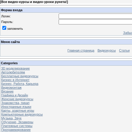
[
Все видео-курсы и видео-уроки рунета!
]
Форма входа
Логин:
Пароль:
запомнить
Забыл
Меню сайта
Главная страница
Видеокурсы
Статьи
Categories
3D моделирование
Автолюбителям
Бесплатные видеокурсы
Бизнес в Интернет
Бизнес, Работа, Карьера
Видеомонтаж
Вязание
Графика и Дизайн
Женские видеокурсы
Знакомства, пикап
Иностранные языки
Карты, азартные игры
Компьютерные видеокурсы
Музыка, Звук
Обучение, Экзамены
Платежные системы
Программирование