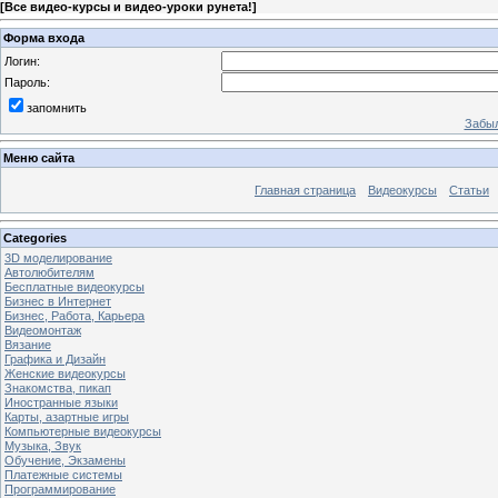
[
Все видео-курсы и видео-уроки рунета!
]
Форма входа
Логин:
Пароль:
запомнить
Забыл
Меню сайта
Главная страница
Видеокурсы
Статьи
Categories
3D моделирование
Автолюбителям
Бесплатные видеокурсы
Бизнес в Интернет
Бизнес, Работа, Карьера
Видеомонтаж
Вязание
Графика и Дизайн
Женские видеокурсы
Знакомства, пикап
Иностранные языки
Карты, азартные игры
Компьютерные видеокурсы
Музыка, Звук
Обучение, Экзамены
Платежные системы
Программирование