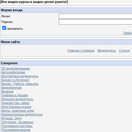
[
Все видео-курсы и видео-уроки рунета!
]
Форма входа
Логин:
Пароль:
запомнить
Забыл
Меню сайта
Главная страница
Видеокурсы
Статьи
Categories
3D моделирование
Автолюбителям
Бесплатные видеокурсы
Бизнес в Интернет
Бизнес, Работа, Карьера
Видеомонтаж
Вязание
Графика и Дизайн
Женские видеокурсы
Знакомства, пикап
Иностранные языки
Карты, азартные игры
Компьютерные видеокурсы
Музыка, Звук
Обучение, Экзамены
Платежные системы
Программирование