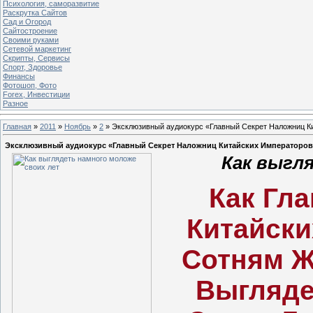
Психология, саморазвитие
Раскрутка Сайтов
Cад и Огород
Сайтостроение
Своими руками
Сетевой маркетинг
Скрипты, Сервисы
Спорт, Здоровье
Финансы
Фотошоп, Фото
Forex, Инвестиции
Разное
Главная
»
2011
»
Ноябрь
»
2
» Эксклюзивный аудиокурс «Главный Секрет Наложниц Ки
Эксклюзивный аудиокурс «Главный Секрет Наложниц Китайских Императоров»
Как выгл
Как Гл
Китайски
Сотням Ж
Выгляде