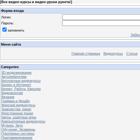
[
Все видео-курсы и видео-уроки рунета!
]
Форма входа
Логин:
Пароль:
запомнить
Забыл
Меню сайта
Главная страница
Видеокурсы
Статьи
Categories
3D моделирование
Автолюбителям
Бесплатные видеокурсы
Бизнес в Интернет
Бизнес, Работа, Карьера
Видеомонтаж
Вязание
Графика и Дизайн
Женские видеокурсы
Знакомства, пикап
Иностранные языки
Карты, азартные игры
Компьютерные видеокурсы
Музыка, Звук
Обучение, Экзамены
Платежные системы
Программирование