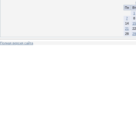
Пн
Вт
1
7
8
14
15
21
22
28
29
Полная версия сайта