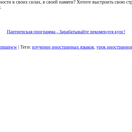
ности в своих силах, в своей памяти? Хотите выстроить свою ст
.
Партнерская программа - Зарабатывайте рекомендуя курс!
romanww
|
Теги
:
изучение иностранных языков
,
урок иностранно