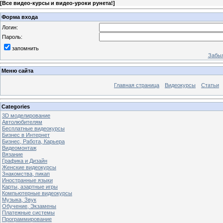
[
Все видео-курсы и видео-уроки рунета!
]
Форма входа
Логин:
Пароль:
запомнить
Забыл
Меню сайта
Главная страница
Видеокурсы
Статьи
Categories
3D моделирование
Автолюбителям
Бесплатные видеокурсы
Бизнес в Интернет
Бизнес, Работа, Карьера
Видеомонтаж
Вязание
Графика и Дизайн
Женские видеокурсы
Знакомства, пикап
Иностранные языки
Карты, азартные игры
Компьютерные видеокурсы
Музыка, Звук
Обучение, Экзамены
Платежные системы
Программирование