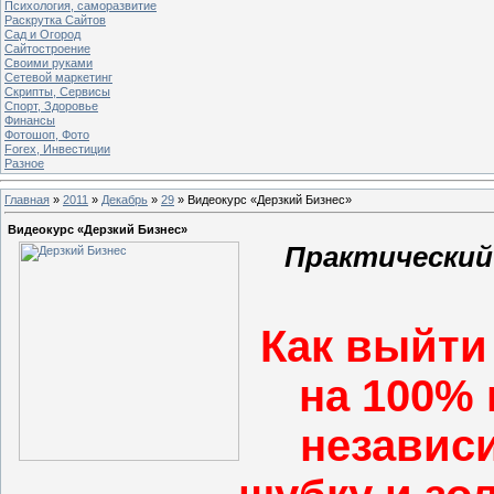
Психология, саморазвитие
Раскрутка Сайтов
Cад и Огород
Сайтостроение
Своими руками
Сетевой маркетинг
Скрипты, Сервисы
Спорт, Здоровье
Финансы
Фотошоп, Фото
Forex, Инвестиции
Разное
Главная
»
2011
»
Декабрь
»
29
» Видеокурс «Дерзкий Бизнес»
Видеокурс «Дерзкий Бизнес»
Практический 
Как выйти
на 100%
независи