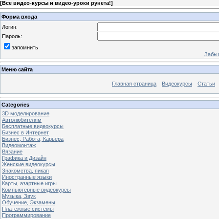
[
Все видео-курсы и видео-уроки рунета!
]
Форма входа
Логин:
Пароль:
запомнить
Забыл
Меню сайта
Главная страница
Видеокурсы
Статьи
Categories
3D моделирование
Автолюбителям
Бесплатные видеокурсы
Бизнес в Интернет
Бизнес, Работа, Карьера
Видеомонтаж
Вязание
Графика и Дизайн
Женские видеокурсы
Знакомства, пикап
Иностранные языки
Карты, азартные игры
Компьютерные видеокурсы
Музыка, Звук
Обучение, Экзамены
Платежные системы
Программирование