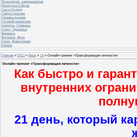
Психология, саморазвитие
Раскрутка Сайтов
Cад и Огород
Сайтостроение
Своими руками
Сетевой маркетинг
Скрипты, Сервисы
Спорт, Здоровье
Финансы
Фотошоп, Фото
Forex, Инвестиции
Разное
Главная
»
2012
»
Март
»
18
» Онлайн-тренинг «Трансформация личности»
Онлайн-тренинг «Трансформация личности»
Как быстро и гаран
внутренних ограни
полну
21 день, который к