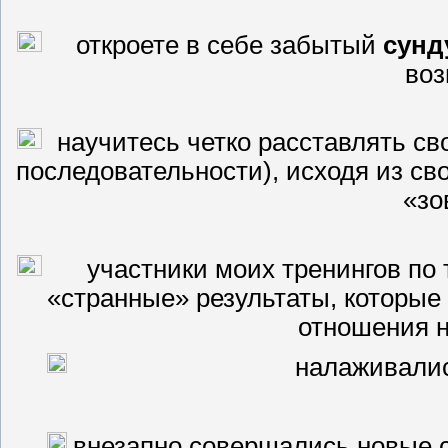
откроете в себе забытый
сунд
воз
научитесь четко расставлять св
последовательности), исходя из св
«зо
участники моих тренингов по 
«странные» результаты, которые 
отношения 
налаживалис
внезапно совершались новые 