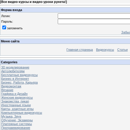
[
Все видео-курсы и видео-уроки рунета!
]
Форма входа
Логин:
Пароль:
запомнить
Забыл
Меню сайта
Главная страница
Видеокурсы
Статьи
Categories
3D моделирование
Автолюбителям
Бесплатные видеокурсы
Бизнес в Интернет
Бизнес, Работа, Карьера
Видеомонтаж
Вязание
Графика и Дизайн
Женские видеокурсы
Знакомства, пикап
Иностранные языки
Карты, азартные игры
Компьютерные видеокурсы
Музыка, Звук
Обучение, Экзамены
Платежные системы
Программирование