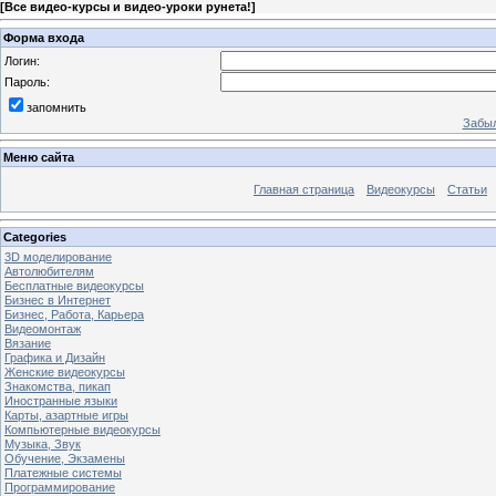
[
Все видео-курсы и видео-уроки рунета!
]
Форма входа
Логин:
Пароль:
запомнить
Забыл
Меню сайта
Главная страница
Видеокурсы
Статьи
Categories
3D моделирование
Автолюбителям
Бесплатные видеокурсы
Бизнес в Интернет
Бизнес, Работа, Карьера
Видеомонтаж
Вязание
Графика и Дизайн
Женские видеокурсы
Знакомства, пикап
Иностранные языки
Карты, азартные игры
Компьютерные видеокурсы
Музыка, Звук
Обучение, Экзамены
Платежные системы
Программирование