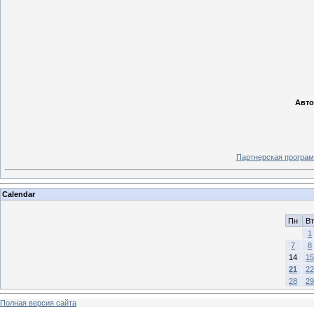
Авто
Партнерская програм
Calendar
Пн
Вт
1
7
8
14
15
21
22
28
29
Полная версия сайта