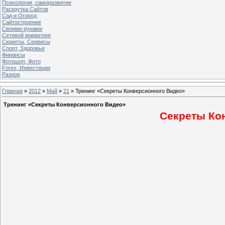
Психология, саморазвитие
Раскрутка Сайтов
Cад и Огород
Сайтостроение
Своими руками
Сетевой маркетинг
Скрипты, Сервисы
Спорт, Здоровье
Финансы
Фотошоп, Фото
Forex, Инвестиции
Разное
Главная
»
2012
»
Май
»
21
» Тренинг «Секреты Конверсионного Видео»
Тренинг «Секреты Конверсионного Видео»
Секреты Ко