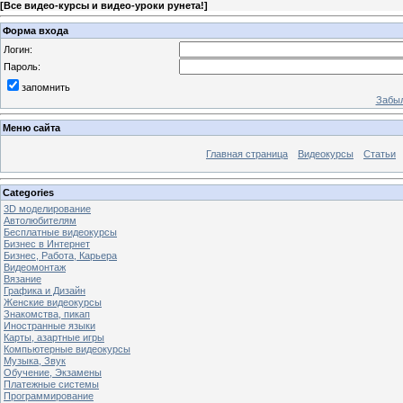
[
Все видео-курсы и видео-уроки рунета!
]
Форма входа
Логин:
Пароль:
запомнить
Забыл
Меню сайта
Главная страница
Видеокурсы
Статьи
Categories
3D моделирование
Автолюбителям
Бесплатные видеокурсы
Бизнес в Интернет
Бизнес, Работа, Карьера
Видеомонтаж
Вязание
Графика и Дизайн
Женские видеокурсы
Знакомства, пикап
Иностранные языки
Карты, азартные игры
Компьютерные видеокурсы
Музыка, Звук
Обучение, Экзамены
Платежные системы
Программирование