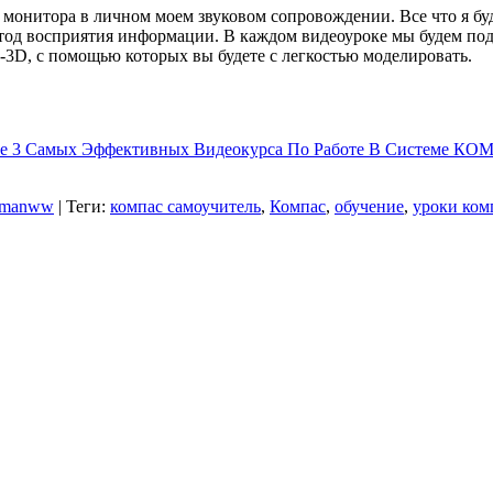
монитора в личном моем звуковом сопровождении. Все что я буду д
етод восприятия информации. В каждом видеоуроке мы будем под
, с помощью которых вы будете с легкостью моделировать.
е 3 Самых Эффективных Видеокурса По Работе В Системе К
omanww
|
Теги
:
компас самоучитель
,
Компас
,
обучение
,
уроки ком