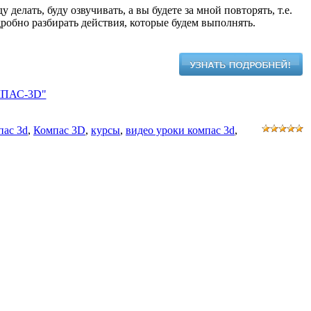
елать, буду озвучивать, а вы будете за мной повторять, т.е.
робно разбирать действия, которые будем выполнять.
ОМПАС-3D"
пас 3d
,
Компас 3D
,
курсы
,
видео уроки компас 3d
,