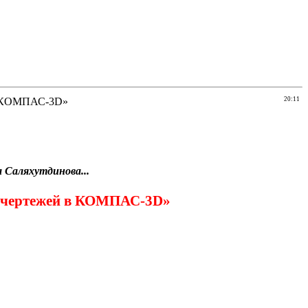
 в КОМПАС-3D»
20:11
 Саляхутдинова...
и чертежей в КОМПАС-3D»