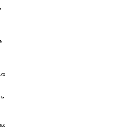
е
е
ько
ть
ак