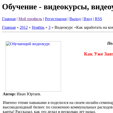
Обучение - видеокурсы, виде
Главная
|
Мой профиль
|
Регистрация
|
Выход
|
Вход
|
RSS
Главная
»
2012
»
Ноябрь
»
3
» Видеокурс «Как заработать на к
По
Как Уже Зав
Автор:
Иван Юртаев.
Именно этими навыками я поделился на своем онлайн-семинаре,
высокодоходный бизнес по снижению коммунальных расходов, пр
карты! Рассказал, как это делал я несколько лет назад.