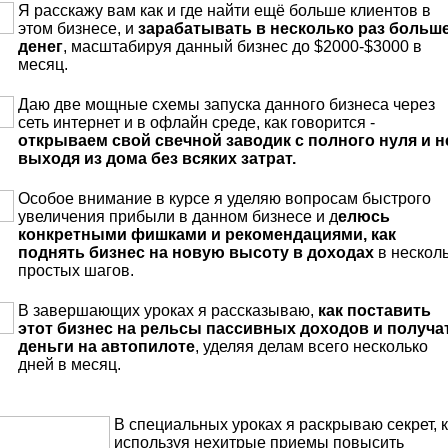
Я расскажу вам как и где найти ещё больше клиентов в
этом бизнесе, и
зарабатывать в несколько раз больш
денег
, масштабируя данный бизнес до $2000-$3000 в
месяц.
Даю две мощные схемы запуска данного бизнеса через
сеть интернет и в офлайн среде, как говорится -
открываем свой свечной заводик с полного нуля и н
выходя из дома без всяких затрат.
Особое внимание в курсе я уделяю вопросам быстрого
увеличения прибыли в данном бизнесе и д
елюсь
конкретными фишками и рекомендациями, как
поднять бизнес на новую высоту в доходах
в нескол
простых шагов.
В завершающих уроках я рассказываю,
как поставить
этот бизнес на рельсы пассивных доходов и получа
деньги на автопилоте
, уделяя делам всего несколько
дней в месяц.
В специальных уроках я раскрываю секрет, к
используя нехитрые приемы повысить