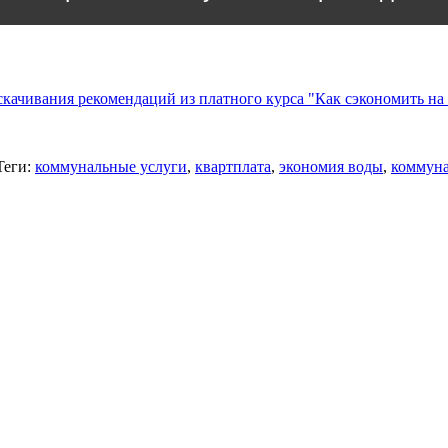
чивания рекомендаций из платного курса "Как сэкономить на
Теги
:
коммунальные услуги
,
квартплата
,
экономия воды
,
коммуна