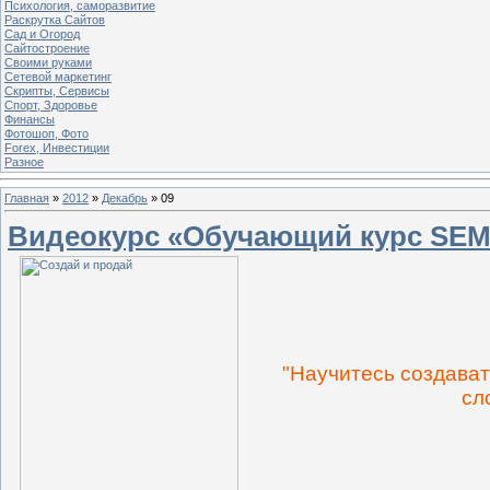
Психология, саморазвитие
Раскрутка Сайтов
Cад и Огород
Сайтостроение
Своими руками
Сетевой маркетинг
Скрипты, Сервисы
Спорт, Здоровье
Финансы
Фотошоп, Фото
Forex, Инвестиции
Разное
Главная
»
2012
»
Декабрь
»
09
Видеокурс «Обучающий курс SE
"Научитесь создава
сл