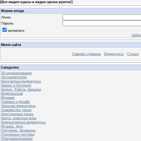
[
Все видео-курсы и видео-уроки рунета!
]
Форма входа
Логин:
Пароль:
запомнить
Забыл
Меню сайта
Главная страница
Видеокурсы
Статьи
Categories
3D моделирование
Автолюбителям
Бесплатные видеокурсы
Бизнес в Интернет
Бизнес, Работа, Карьера
Видеомонтаж
Вязание
Графика и Дизайн
Женские видеокурсы
Знакомства, пикап
Иностранные языки
Карты, азартные игры
Компьютерные видеокурсы
Музыка, Звук
Обучение, Экзамены
Платежные системы
Программирование