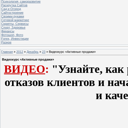
Психология, саморазвитие
Раскрутка Сайтов
Cад и Огород
Сайтостроение
Своими руками
Сетевой маркетинг
Скрипты, Сервисы
Спорт, Здоровье
Финансы
Фотошоп, Фото
Forex, Инвестиции
Разное
Главная
»
2012
»
Декабрь
»
23
» Видеокурс «Активные продажи»
Видеокурс «Активные продажи»
ВИДЕО
:
"Узнайте, как 
отказов клиентов и нач
и каче