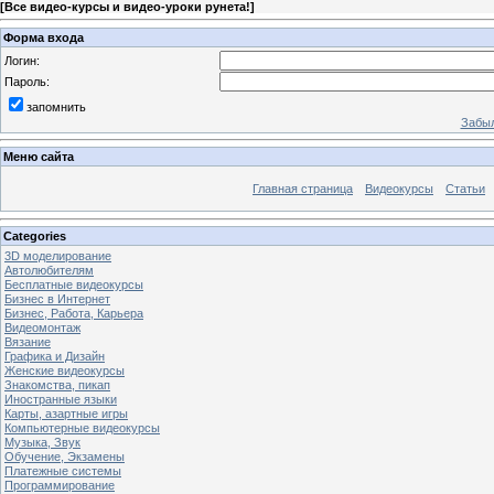
[
Все видео-курсы и видео-уроки рунета!
]
Форма входа
Логин:
Пароль:
запомнить
Забыл
Меню сайта
Главная страница
Видеокурсы
Статьи
Categories
3D моделирование
Автолюбителям
Бесплатные видеокурсы
Бизнес в Интернет
Бизнес, Работа, Карьера
Видеомонтаж
Вязание
Графика и Дизайн
Женские видеокурсы
Знакомства, пикап
Иностранные языки
Карты, азартные игры
Компьютерные видеокурсы
Музыка, Звук
Обучение, Экзамены
Платежные системы
Программирование