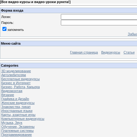
[
Все видео-курсы и видео-уроки рунета!
]
Форма входа
Логин:
Пароль:
запомнить
Забыл
Меню сайта
Главная страница
Видеокурсы
Статьи
Categories
3D моделирование
Автолюбителям
Бесплатные видеокурсы
Бизнес в Интернет
Бизнес, Работа, Карьера
Видеомонтаж
Вязание
Графика и Дизайн
Женские видеокурсы
Знакомства, пикап
Иностранные языки
Карты, азартные игры
Компьютерные видеокурсы
Музыка, Звук
Обучение, Экзамены
Платежные системы
Программирование