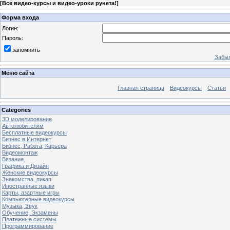
[
Все видео-курсы и видео-уроки рунета!
]
Форма входа
Логин:
Пароль:
запомнить
Забыл
Меню сайта
Главная страница
Видеокурсы
Статьи
Categories
3D моделирование
Автолюбителям
Бесплатные видеокурсы
Бизнес в Интернет
Бизнес, Работа, Карьера
Видеомонтаж
Вязание
Графика и Дизайн
Женские видеокурсы
Знакомства, пикап
Иностранные языки
Карты, азартные игры
Компьютерные видеокурсы
Музыка, Звук
Обучение, Экзамены
Платежные системы
Программирование