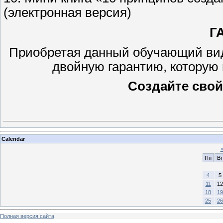
(электронная версия)
Г
Приобретая данный обучающий виде
двойную гарантию, которую 
Создайте свой
Calendar
Пн
Вт
4
5
11
12
18
19
25
26
Полная версия сайта