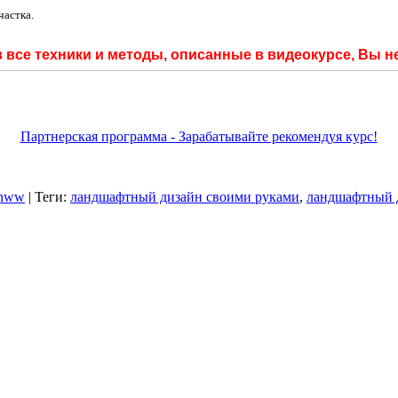
частка.
в все техники и методы, описанные в видеокурсе, Вы н
Партнерская программа - Зарабатывайте рекомендуя курс!
anww
|
Теги
:
ландшафтный дизайн своими руками
,
ландшафтный 