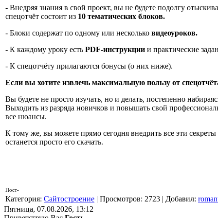
- Внедряя знания в свой проект, вы не будете подолгу отыск
спецотчёт состоит из
10 тематических блоков.
- Блоки содержат по одному или несколько
видеоуроков.
- К каждому уроку есть
PDF-инструкции
и практические задан
- К спецотчёту прилагаются бонусы (о них ниже).
Если вы хотите извлечь максимальную пользу от спецотчёт
Вы будете не просто изучать, но и делать, постепенно набираяс
Выходить из разряда новичков и повышать свой профессиональ
все нюансы.
К тому же, вы можете прямо сегодня внедрить все эти секреты 
останется просто его скачать.
Пост-
Категория
:
Сайтостроение
|
Просмотров
: 2723 |
Добавил
:
roma
Пятница, 07.08.2026, 13:12
Приветствую Вас
Гость