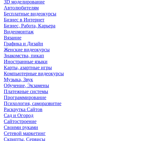
3D моделирование
Автолюбителям
Бесплатные видеокурсы
Бизнес в Интернет
Бизнес, Работа, Карьера
Видеомонтаж
Вязание
Графика и Дизайн
Женские видеокурсы
Знакомства, пикап
Иностранные языки
Карты, азартные игры
Компьютерные видеокурсы
Музыка, Звук
Обучение, Экзамены
Платежные системы
Программирование
Психология, саморазвитие
Раскрутка Сайтов
Cад и Огород
Сайтостроение
Своими руками
Сетевой маркетинг
Скрипты, Сервисы